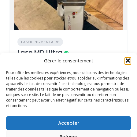
LASER PIGMENTAIRE
Lase MD Ultra
Gérer le consentement
AJOUTÉ LE 15/06/2026
Année : 2022
Pour offrir les meilleures expériences, nous utilisons des technologies
telles que les cookies pour stocker et/ou accéder aux informations des
appareils. Le fait de consentir à ces technologies nous permettra de
Prix : 22 000€ HT
traiter des données telles que le comportement de navigation ou les ID
uniques sur ce site. Le fait de ne pas consentir ou de retirer son
consentement peut avoir un effet négatif sur certaines caractéristiques
et fonctions.
1
2
…
11
Pagination
Accepter
des
Refuser