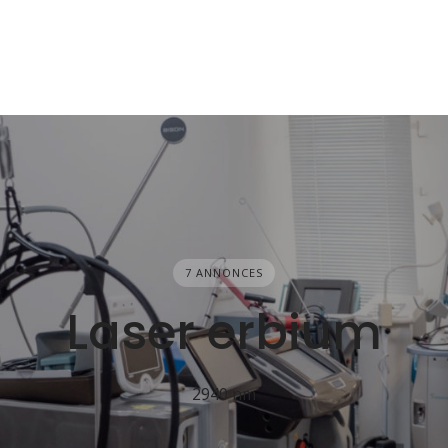
7 ANNONCES
Laser erbium
2940 nm