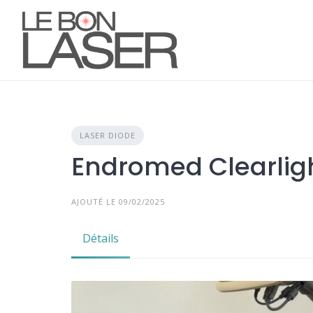
Skip
to
content
LASER DIODE
Endromed Clearlig
AJOUTÉ LE 09/02/2025
Détails