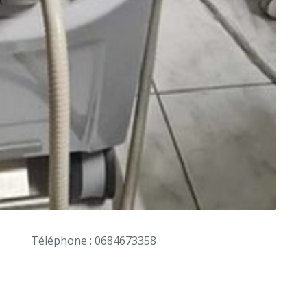
Téléphone : 0684673358