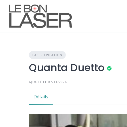
Skip
to
content
LASER ÉPILATION
Quanta Duetto
AJOUTÉ LE 07/11/2024
Détails