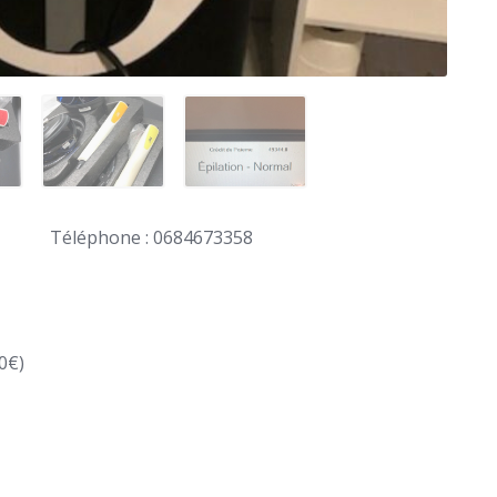
Téléphone : 0684673358
0€)